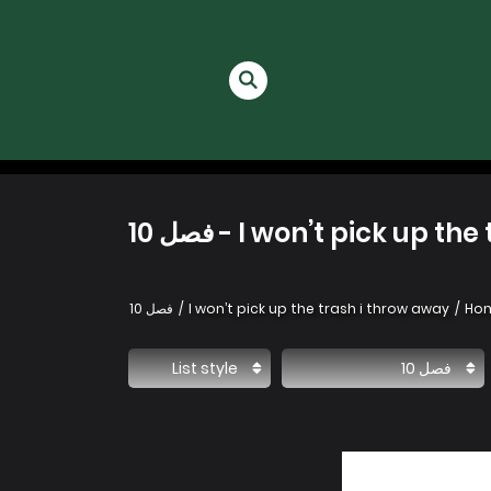
I won’t pick u - فصل 10
Ho
I won’t pick up the trash i throw away
فصل 10