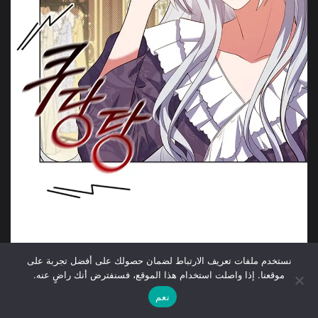
نستخدم ملفات تعريف الارتباط لضمان حصولك على أفضل تجربة على
موقعنا. إذا واصلت استخدام هذا الموقع، فسنفترض أنك راضٍ عنه.
نعم