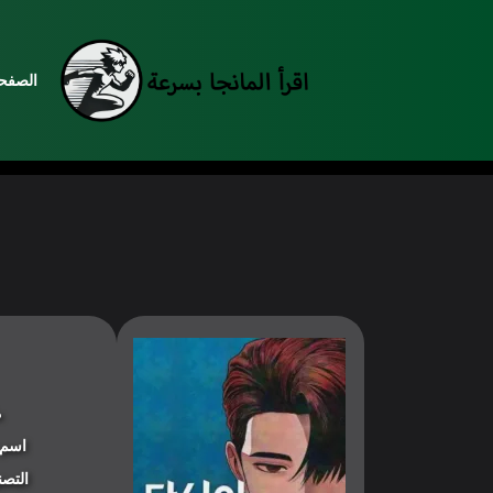
الصفحة
م
اسم 
التصن