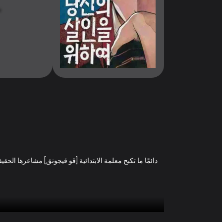
دائمًا ما تكبح معلمة الابتدائية [قو قيجونق] مشاعرها الح