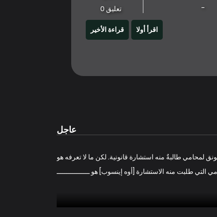
-
تعليق 0
اقرأ أولا
قراءة الأخير
عاجل
ونق لمحامي طالبةٌ منه استشارة قانونية. لكن ما لا تعرفه هو
ي التي طلبت منه الاستشارة [أوه إينسوب] هو ـــــــــــــــــ