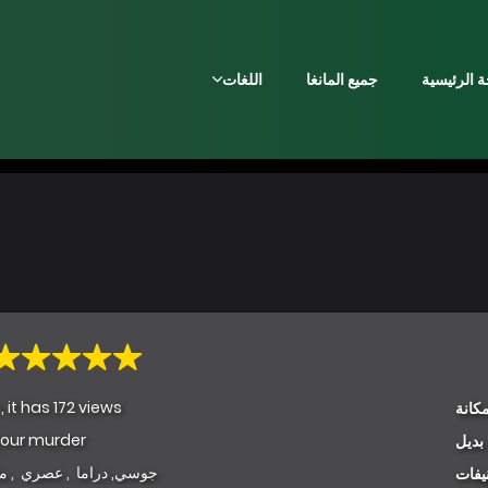
 الرئيسية
جميع المانغا
اللغات
, it has 172 views
كانة
your murder
بديل
جوسي
,
دراما
,
عصري
,
ما
يفات