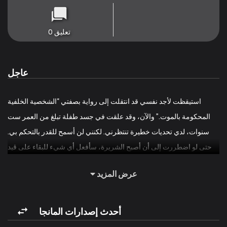
تعليق 0
عاجل
استيقظت لأجد نفسي قد انتقلت إلى رواية بصفتي “الشخصية الخلفية
المحكومة بالموت.” والآن، وقد علقت في جسد طفلة تبلغ من العمر ست
سنوات، لدي تحديات خطيرة تنتظرني. لكنني لن أسمح للقدر بالتحكم بي.
حتى لو اضطررت إلى أن أصبح الشريرة، سأفعل أي شيء للبقاء على قيد
الحياة!
عرض المزيد
أحدث إصدارات المانجا