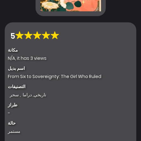
5
مكانة
N/A, it has 3 views
اسم بديل
From Six to Sovereignty: The Girl Who Ruled
التصنيفات
تاريخي
,
دراما
,
سحر
طراز
-
حالة
مستمر