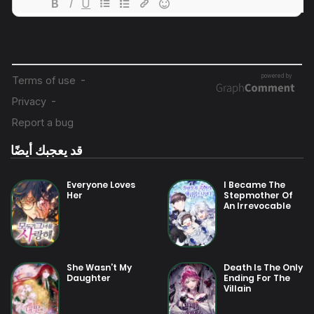
7 أغسطس 2025
فصل 48
7 أغسطس 2025
فصل 47
7 أغسطس 2025
فصل 46 - نهاية الموسم الأول
قد يعجبك أيضًا
7 أغسطس 2025
فصل 45
Everyone Loves
I Became The
Her
Stepmother Of
An Irrevocable
7 أغسطس 2025
Dark Family
فصل 44
7 أغسطس 2025
She Wasn’t My
Death Is The Only
فصل 43
Daughter
Ending For The
Villain