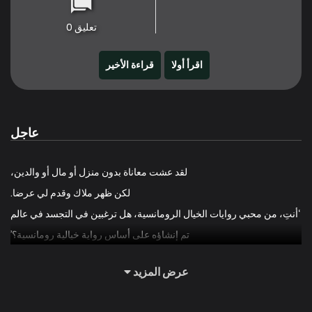
تعليق 0
اقرأ أولا
قراءة الأخير
عاجل
لقد عشت معاناة بدون منزل أو مال أو والدين،
لكن ظهر ملاك وقدم لي عرضا.
‘أنتِ، من محبي روايات الخيال الرومانسية، هل ترغبين في التجسد في عالم
تم إنشاؤه على أساس رواية خيالية رومانسية؟’
لقد تجسدت من جديد لأنه قال بأنه سيكون لدي أب (وسيم) وأخ أكبر
عرض المزيد
(وسيم) يطعمانني بالملعقة، بل ويهدياني منجم ألماس.
لكن …