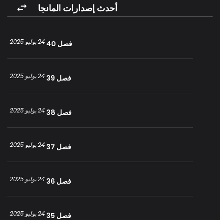
يدك هذه؟” ثم أمسك بمعصمي و وضعه على خده و مسح برفق. تمامًا مثل
أحدث إصدارات المانجا
إريانا الشريرة في الرواية، كانت تفعل ذلك دائمًا عندما تمدحه. “سوف
أروضك. كما فعلت بي، وحش لا يستطيع أن يفعل شيئًا بدوني “. الكف الذي
24 يوليو 2025
فصل 40
مسح على خده حتى وصل إلى شفتيه عن غير قصد. قبل راحة يدي لفترة
وجيزة ، ثم تركها ببطء.
24 يوليو 2025
فصل 39
24 يوليو 2025
فصل 38
24 يوليو 2025
فصل 37
24 يوليو 2025
فصل 36
24 يوليو 2025
فصل 35