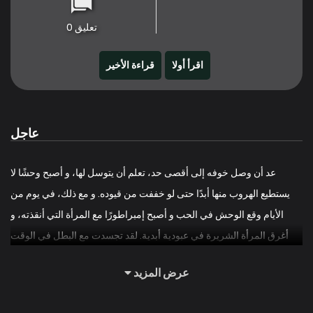
تعليق 0
اقرأ أولا
قراءة الأخير
عاجل
عد أن وصل خوفه إلى أقصى حد، تعلم أن يتوسل لها، و أصبح وحشًا لا
يستطيع الهروب منها أبدًا حتى لو خففت من قيوده. و مع ذلك، في يوم من
الأيام وقع الوحش في الحب و أصبح إمبراطورًا مع المرأة التي أنقذته، و
أغرق المرأة الشريرة في عبودية أبدية. لقد تجسدت مع البطل في الوقت
الذي كان فيه نصف مروض. … … ماذا سأفعل أولاً، دعونا نتخلص من القليل
عرض المزيد
من غسيل المخ. ثم … دعونا نتظاهر بالأسف. “كان من الصعب العثور عليك.”
“ماذا تقصد … أنا لا أفهم. جلالة الإمبراطور “. “كيف يمكنني أن أنسى لمسة