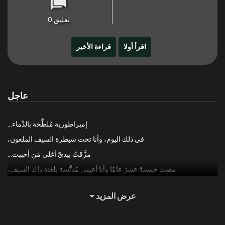
تعليق 0
اقرأ أولا
قراءة الأخير
عاجل
إمبراطورية مُلطَّخة بالدِّماء…
في ذلك اليوم، وأنا تحت سيطرة السيف الملعون،
مزَّقتُ بيديّ أغلى مَن أحببت…
مضت خمسةَ عشرَ عامًا وأنا أعيش مُدنَّسة بلعنة ذاك السيف،
أمتلك الآن العشرةَ سيوف التي صاغها البشر، والمعروفة باسم “غيوسـا”.
عرض المزيد
وحين التقيتُ بالسيف المقدس… تمنّيتُ.
“أعدني إلى الماضي… إلى زمنٍ لَمْ أقتُل فيه أحدًا.”