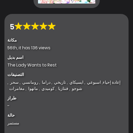
5
مكانة
56th, it has 136 views
اسم بديل
The Lady Wants to Rest
التصنيفات
إعادة إحياء
,
اسبوعي
,
ايسيكاي
,
تاريخي
,
دراما
,
رومانسي
,
سحر
,
شوجو
,
فنتازيا
,
كوميدي
,
مانهوا
,
مغامرات
طراز
-
حالة
مستمر