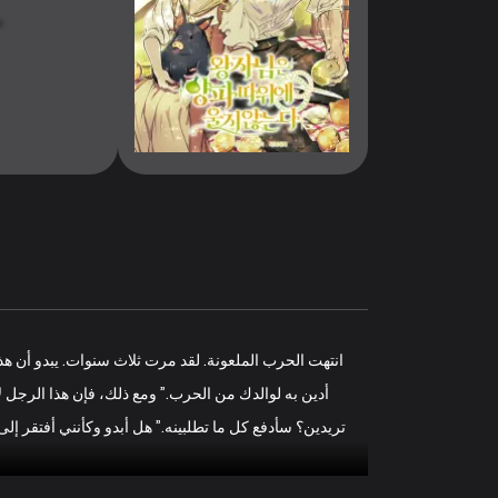
‎انتهت الحرب الملعونة. لقد مرت ثلاث سنوات. يبدو أن هذ
أدين به لوالدك من الحرب.” ومع ذلك، فإن هذا الرجل ل
تريدين؟ سأدفع كل ما تطلبينه.” هل أبدو وكأنني أفتقر 