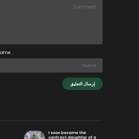
فصل 5
25 يول
Name
I soon became the
contract daughter of a