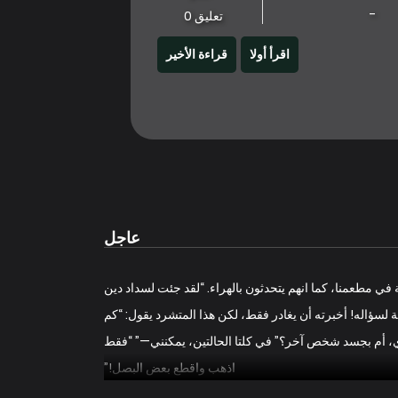
-
تعليق 0
اقرأ أولا
قراءة الأخير
عاجل
 في مطعمنا، كما انهم يتحدثون بالهراء. “لقد جئت لسداد دين
 لسؤاله! أخبرته أن يغادر فقط، لكن هذا المتشرد يقول: “كم
دي، أم بجسد شخص آخر؟” في كلتا الحالتين، يمكنني—” “فقط
اذهب واقطع بعض البصل!”