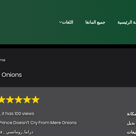
 الرئيسية
جميع المانغا
اللغات
me
 Onions
, it has 100 views
كانة
Prince Doesn’t Cry From Mere Onions
بديل
دراما
,
رومانسي
,
فن
يفات