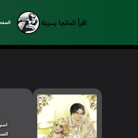
الصفحة
م
اسم 
التصن