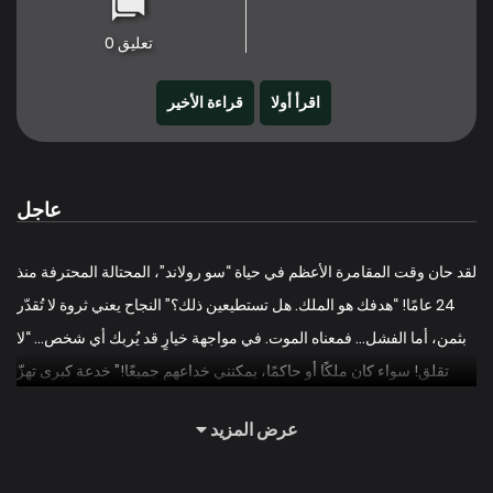
تعليق 0
اقرأ أولا
قراءة الأخير
عاجل
لقد حان وقت المقامرة الأعظم في حياة “سو رولاند”، المحتالة المحترفة منذ
24 عامًا! “هدفك هو الملك. هل تستطيعين ذلك؟” النجاح يعني ثروة لا تُقدّر
بثمن، أما الفشل… فمعناه الموت. في مواجهة خيارٍ قد يُربك أي شخص… “لا
تقلق! سواء كان ملكًا أو حاكمًا، يمكنني خداعهم جميعًا!” خدعة كبرى تهزّ
أرجاء المملكة، ببطولة دوق بارد ومحتالة شابة جريئة! هل سيتمكنان معًا من
عرض المزيد
خداع الملك وتحقيق أهدافهما؟