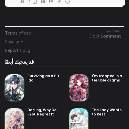
7 أغسطس 2025
فصل 1
قد يعجبك أيضًا
Surviving as a PD
I’m trapped in a
Idol
terrible drama
Darling, Why Do
The Lady Wants
You Regret It?
to Rest