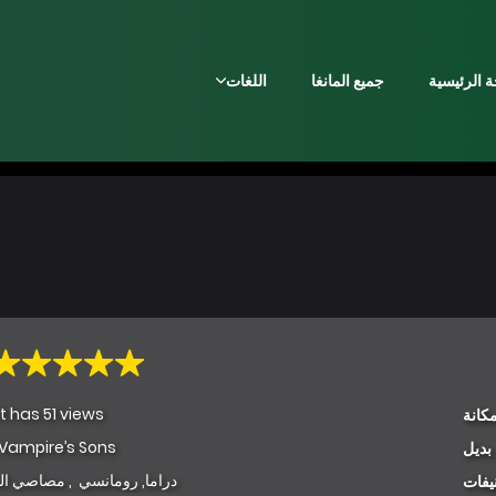
 الرئيسية
جميع المانغا
اللغات
it has 51 views
كانة
Vampire’s Sons
بديل
دراما
,
رومانسي
,
مصاصي الد
يفات