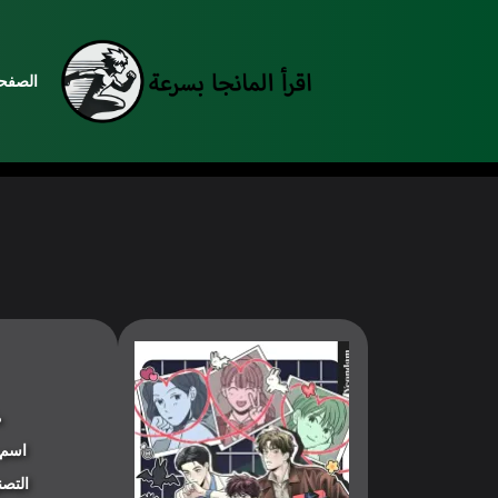
الصفحة
م
اسم 
التصن