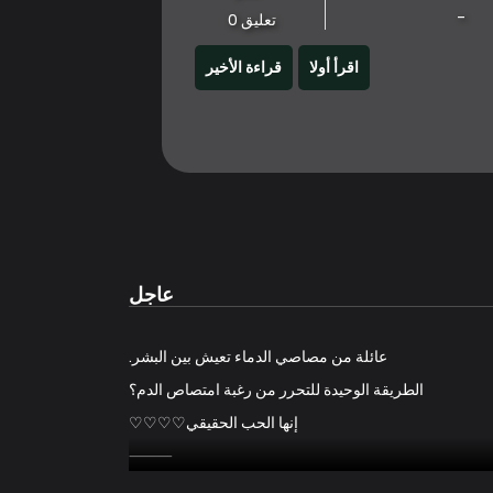
-
تعليق 0
اقرأ أولا
قراءة الأخير
عاجل
عائلة من مصاصي الدماء تعيش بين البشر.
الطريقة الوحيدة للتحرر من رغبة امتصاص الدم؟
إنها الحب الحقيقي♡♡♡♡
⸻
الابن الأول: تشا جي سونغ