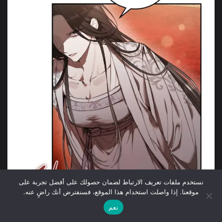
نستخدم ملفات تعريف الارتباط لضمان حصولك على أفضل تجربة على
موقعنا. إذا واصلت استخدام هذا الموقع، فسنفترض أنك راضٍ عنه.
نعم