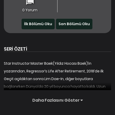
0 Yorum
İlk Bölümü Oku
Son Bölümü Oku
SERI ÖZETI
Star Instructor Master Baek(Yıldız Hocası Baek)’in
yazarından, Regressor’s Life After Retirement, 2018’de ilk
Geçit açıldıktan sonra Lim Dae-In, diğer boyutlara
bağlanırken Dünya’da 20 yıl boyunca hayatta kaldı. Uzun
zamandır beklediği emeklilik kutlamasının ertesi günü, 20 yıl
Daha Fazlasını Göster
geri dönerek hiçbir şeyi olmadığı zamana gider.