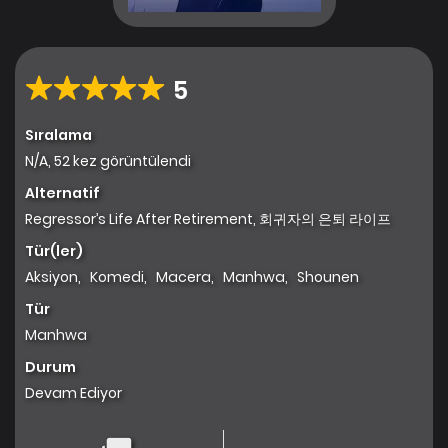
5
Sıralama
N/A, 52 kez görüntülendi
Alternatif
Regressor’s Life After Retirement, 회귀자의 은퇴 라이프
Tür(ler)
Aksiyon
,
Komedi
,
Macera
,
Manhwa
,
Shounen
Tür
Manhwa
Durum
Devam Ediyor