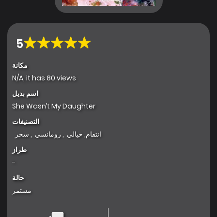
5
مكانة
N/A, it has 80 views
اسم بديل
She Wasn’t My Daughter
التصنيفات
انتقام
,
خيالي
,
رومانسي
,
سحر
طراز
-
حالة
مستمر