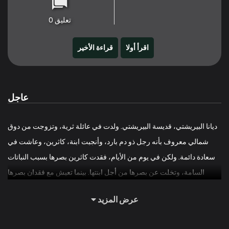
تعليق 0
اقرأ أولا
قراءة الأخير
عاجل
ديانا البيريشتي، قديسة البيريشتي. ولدت في عائلة ثرية، وتزوجت من دوق
شمالي معروف بأنه رجل ذو دم بارد، وأنجبت ابنة، كاثرين، وعاشت في
سعادة دائمة. ولكن في يوم من الأيام، فقدت كاثرين بصرها بسبب النباتات
السامة، وتخلت عن بصرها من أجل ابنتها. بينما تعيش مع فقدان بصرها
وتتلقى الراحة من صديقتها المقربة وطبيبتها، أليسيا، تكتشف أن أليسيا
عرض المزيد
وزوجها على علاقة غرامية. بالاضافة الى ذلك، تكتشف أن ابنتها كاثرين، التي
وثقت بها باعتبارها ابنتها وحتى أنها منحتها بصرها، هي في الواقع ابنة زوجها