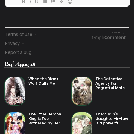
31 يوليو 2025
فصل 15
31 يوليو 2025
فصل 14
31 يوليو 2025
فصل 13
قد يعجبك أيضًا
31 يوليو 2025
فصل 12
When the Black
The Detective
Wolf Calls Me
Agency For
Regretful Male
31 يوليو 2025
Leads Is Now
فصل 11
Open For
Business!
31 يوليو 2025
The Little Demon
The villain’s
فصل 10
King is Too
daughter-in-law
Bothered by Her
is a powerful
Brave Dads
person