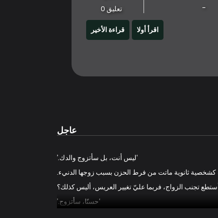
-
تعليق 0
اقرأ أولا
قراءة الأخير
عاجل
‘ليس أنت، بل سأتزوج والدك.’
كشخصية ثانوية ماتت من فرط الحزن بسبب زوجها الدنيء.
 أستطع تجنب الزواج، فربما عليّ تغيير العريس، أليس كذلك؟
‘حسنًا، سأتزوج.’
عن القول، لن يكون لديكِ رفاهية إضاعة وقتكِ في الإسراف.’