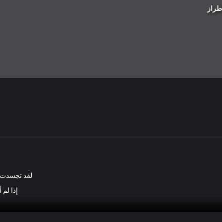
طراز
لقد تجسدت 
إذا لم
 حفلًا بسيطًا. وبعد ذلك، أتوقع منكِ أن تذهبي إلى القصر وتتصرفي كسيدته. وغني 