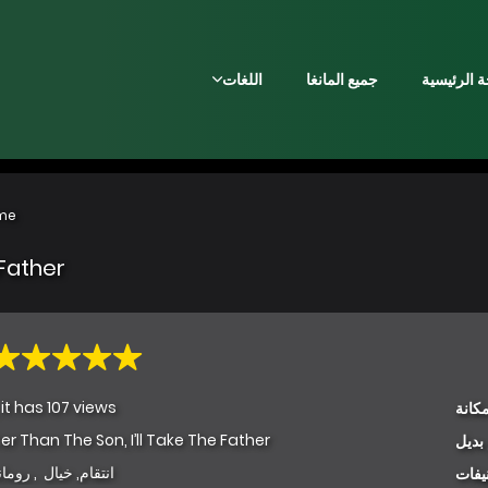
 الرئيسية
جميع المانغا
اللغات
me
 Father
 it has 107 views
كانة
er Than The Son, I’ll Take The Father
بديل
انتقام
,
خيال
,
روما
يفات