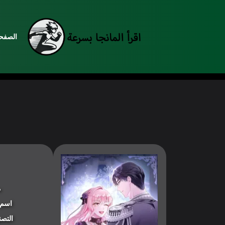
الصفحة
م
اسم 
التصن