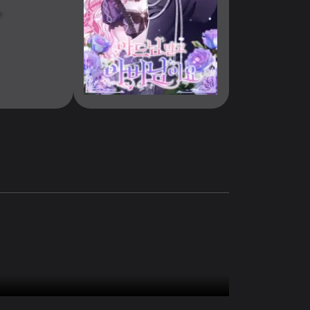
‘قرار حكيم. اذن سنقيم