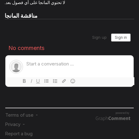
لا تحتوي المانجا على أي فصول بعد.
وإذا بالنبيلات يقررن التخلّي عن الصراع، والاستمتاع بحياة أرستقراطية
مناقشة المانجا
مترفة، يتعاونّ فيها ويتبادلن المنافع، ويعشن في لهو وراحة.
غير أن هذا الانسجام لا يلبث أن يُختَبَر، حين يُعلن عن الجائزة الكبرى للفائزة
بالمركز الأول:
“عشرون مليار وون (نحو عشرين مليون دولار). من تحتل المرتبة الأولى
ستنال هذا المبلغ في حياتها الواقعية.”
فتردّ إحداهن بثقة:
“أتظنّ أن هذا المبلغ قادر على زعزعة صداقتنا؟ نحن أوفى من أن نُباع بثمن!”
لكن الإعلان لا يتوقف عند هذا الحد…
“وعلاوة على ذلك، في انتظاركن… ثلاثة أبطال وسيمون!”
…
“…نعم، ثلاثة!”
فصرخت النبيلات:
“كان عليكم إخبارنا بذلك منذ البداية!”