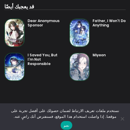
وهكذا، تبدأ المنافسة من جديد…
قد يعجبك أيضًا
سباقٌ للفوز بالثروة، والبطولة، وربما… الحب!
إنه صراعٌ بين مئة آنسة نبيلة، في عالمٍ لا يخلو من الرومانسية، والكوميديا،
Dear Anonymous
Father, I Won’t Do
Sponsor
Anything
والمفاجآت!
I Saved You, But
Miyeon
I’m Not
Responsible
نستخدم ملفات تعريف الارتباط لضمان حصولك على أفضل تجربة على
موقعنا. إذا واصلت استخدام هذا الموقع، فسنفترض أنك راضٍ عنه.
© 2025 - جميع الحقوق محفوظة - اقرأ المانجا بسرعة
نعم