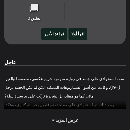
تعليق 0
اقرأ أولا
قراءة الأخير
عاجل
تمت استحواذي على جسد في رواية من نوع حريم عكسي، مصنفة للبالغين
(+19)، وكانت من أسوأ السيناريوهات الممكنة. لكن لم يكن الجسد لرجل
مائي كما هو معتاد، بل لشجرة تربّت على يد سيدة نبيلة؟
…وبعد ذلك، تم استحواذي على مملحة، ثم قنديل بحر، ثم كناري، وهكذا
دواليك. وبعد سبعة عشر محاولة فاشلة، نجحت أخيرًا في الاستحواذ على
عرض المزيد
جسد وحش الزباد!