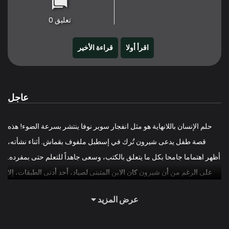
تعليق 0
اقرأ أولا
قراءة الأخير
عاجل
حلم الإنسان باللانهاية هو مثل انفجار سوبر نوفا ينتشر بسرعة الضوء! هذه
قصة طفل يدعى شيرون تُرك في إسطبل ملفوف بقماش. أثناء نشأته،
أظهر اهتماما جامحا بكل ما يتعلق بالكتب، وسعى جاهداً للتعلم حتى بمفرده.
على الرغم من أن شيرون كان الابن المتبنى لصياد، أحد أدنى الطبقات، إلا
أنه كان عبقريا في كل شيء! في أحد الأيام، كمكافأة لإتقان مهارة أسطورية
عرض المزيد
في هدم الأشجار بزوج من الفؤوس، يصطحبه والده في رحلته إلى المدينة.
وفي تلك المدينة، يتعرف شيرون على السحر!