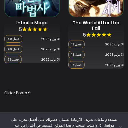
Infinite Mage
The World After the
Fall
5
5
31 يوليو 2025
فصل 40
31 يوليو 2025
فصل 19
31 يوليو 2025
فصل 40
31 يوليو 2025
فصل 18
31 يوليو 2025
فصل 39
31 يوليو 2025
فصل 17
Posts
Older Posts
navigation
نستخدم ملفات تعريف الارتباط لضمان حصولك على أفضل تجربة على
موقعنا. إذا واصلت استخدام هذا الموقع، فسنفترض أنك راضٍ عنه.
© 2025 - جميع الحقوق محفوظة - اقرأ المانجا بسرعة