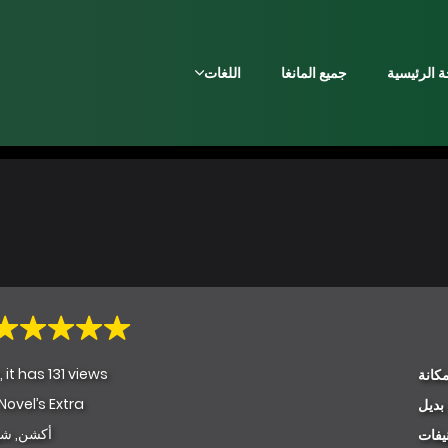
 الرئيسية
جميع المانغا
اللغات
 it has 131 views
كانة
Novel’s Extra
بديل
أكشن
,
شو
يفات