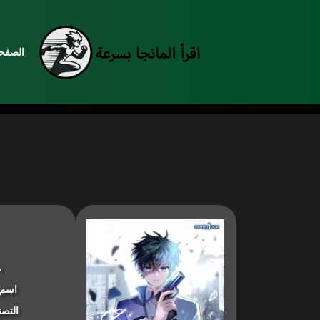
الصفحة
م
اسم 
التصن