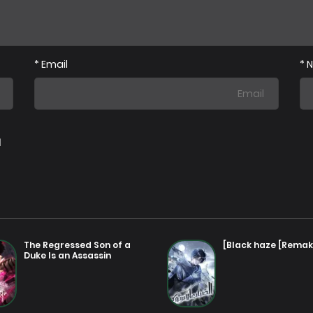
*
Email
*
ا
The Regressed Son of a
Black haze [Remak
Duke Is an Assassin