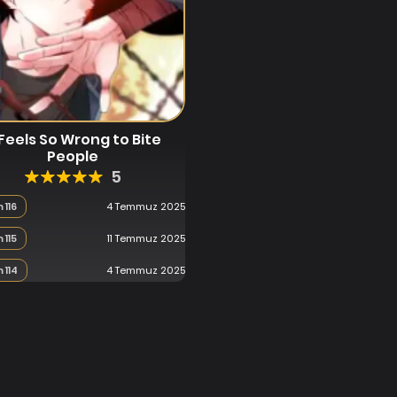
 Feels So Wrong to Bite
People
5
 116
4 Temmuz 2025
 115
11 Temmuz 2025
 114
4 Temmuz 2025