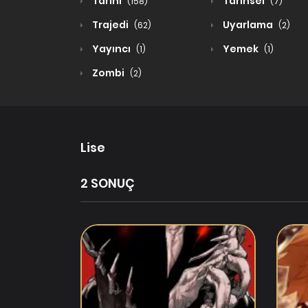
Tarihi
Tarihsel
(158)
(7)
Trajedi
Uyarlama
(62)
(2)
Yayıncı
Yemek
(1)
(1)
Zombi
(2)
Lise
2 SONUÇ