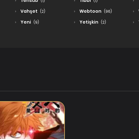
Tensub
Tıbbi
(1)
(1)
Vahşet
Webtoon
(2)
(96)
Yeni
Yetişkin
(9)
(2)