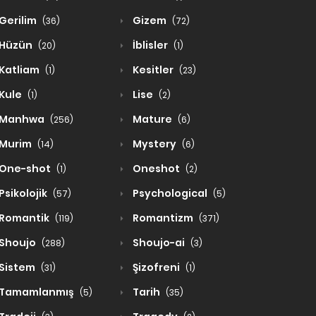
Gerilim
Gizem
(36)
(72)
Hüzün
İblisler
(20)
(1)
Katliam
Kesitler
(1)
(23)
Kule
Lise
(1)
(2)
Manhwa
Mature
(256)
(6)
Murim
Mystery
(14)
(6)
One-shot
Oneshot
(1)
(2)
Psikolojik
Psychological
(57)
(5)
Romantik
Romantizm
(119)
(371)
Shoujo
Shoujo-ai
(288)
(3)
Sistem
Şizofreni
(31)
(1)
Tamamlanmış
Tarih
(5)
(35)