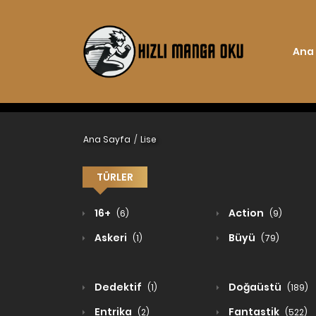
Ana
Ana Sayfa
Lise
TÜRLER
16+
Action
(6)
(9)
Askeri
Büyü
(1)
(79)
Dedektif
Doğaüstü
(1)
(189)
Entrika
Fantastik
(2)
(522)