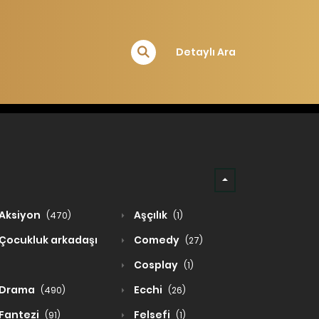
Detaylı Ara
Aksiyon
Aşçılık
(470)
(1)
Çocukluk arkadaşı
Comedy
(27)
Cosplay
(1)
Drama
Ecchi
(490)
(26)
Fantezi
Felsefi
(91)
(1)