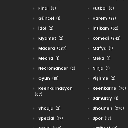
Final
Futbol
(9)
(6)
Güncel
Harem
(1)
(33)
İdol
İntikam
(2)
(52)
Kıyamet
Komedi
(2)
(342)
Macera
Mafya
(287)
(1)
Mecha
Meka
(1)
(1)
Necromancer
Ninja
(2)
(1)
Oyun
Pişirme
(16)
(2)
Reenkarnasyon
Reenkarne
(76)
(67)
Samuray
(1)
Shouju
Shounen
(2)
(376)
Special
Spor
(17)
(17)