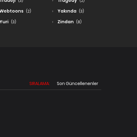
Tradeji
Tragedy
(3)
(2)
Webtoons
Yakında
(2)
(3)
Yuri
Zindan
(3)
(8)
SIRALAMA:
Son Güncellenenler