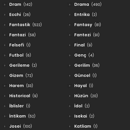
Dram
Drama
(142)
(490)
Ecchi
Entrika
(26)
(2)
Fantastik
Fantasy
(522)
(81)
Fantazi
Fantezi
(58)
(91)
Felsefi
Final
(1)
(9)
Futbol
Genç
(6)
(4)
Gerileme
Gerilim
(2)
(36)
Gizem
Güncel
(72)
(1)
Harem
Hayal
(33)
(1)
Historical
Hüzün
(9)
(20)
İblisler
İdol
(1)
(2)
İntikam
Isekai
(52)
(2)
Josei
Katliam
(100)
(1)