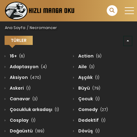
Ana Sayfa
Necromancer
TÜRLER
16+
Action
(6)
(9)
Adaptasyon
Aile
(4)
(3)
Aksiyon
Aşçılık
(470)
(1)
Askeri
Büyü
(1)
(79)
Canavar
Çocuk
(3)
(1)
Çocukluk arkadaşı
Comedy
(1)
(27)
Cosplay
Dedektif
(1)
(1)
Doğaüstü
Dövüş
(189)
(1)