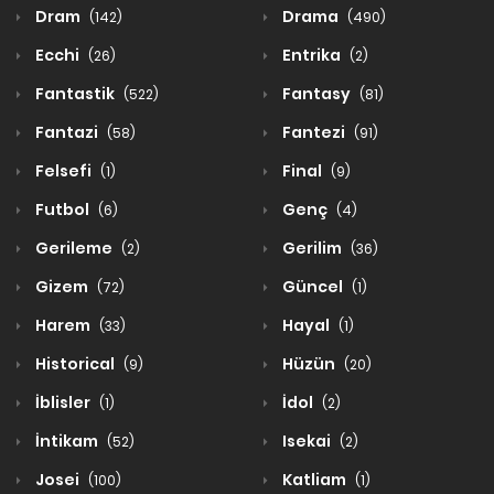
Dram
Drama
(142)
(490)
Ecchi
Entrika
(26)
(2)
Fantastik
Fantasy
(522)
(81)
Fantazi
Fantezi
(58)
(91)
Felsefi
Final
(1)
(9)
Futbol
Genç
(6)
(4)
Gerileme
Gerilim
(2)
(36)
Gizem
Güncel
(72)
(1)
Harem
Hayal
(33)
(1)
Historical
Hüzün
(9)
(20)
İblisler
İdol
(1)
(2)
İntikam
Isekai
(52)
(2)
Josei
Katliam
(100)
(1)