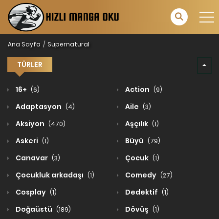
Ana Sayfa
Supernatural
TÜRLER
16+
Action
(6)
(9)
Adaptasyon
Aile
(4)
(3)
Aksiyon
Aşçılık
(470)
(1)
Askeri
Büyü
(1)
(79)
Canavar
Çocuk
(3)
(1)
Çocukluk arkadaşı
Comedy
(1)
(27)
Cosplay
Dedektif
(1)
(1)
Doğaüstü
Dövüş
(189)
(1)