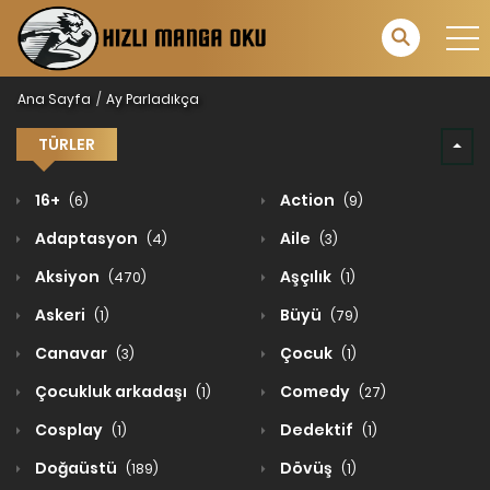
Ana Sayfa
Ay Parladıkça
TÜRLER
16+
Action
(6)
(9)
Adaptasyon
Aile
(4)
(3)
Aksiyon
Aşçılık
(470)
(1)
Askeri
Büyü
(1)
(79)
Canavar
Çocuk
(3)
(1)
Çocukluk arkadaşı
Comedy
(1)
(27)
Cosplay
Dedektif
(1)
(1)
Doğaüstü
Dövüş
(189)
(1)