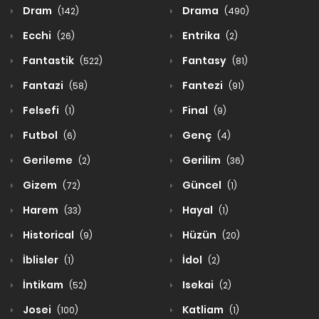
Dram
Drama
(142)
(490)
Ecchi
Entrika
(26)
(2)
Fantastik
Fantasy
(522)
(81)
Fantazi
Fantezi
(58)
(91)
Felsefi
Final
(1)
(9)
Futbol
Genç
(6)
(4)
Gerileme
Gerilim
(2)
(36)
Gizem
Güncel
(72)
(1)
Harem
Hayal
(33)
(1)
Historical
Hüzün
(9)
(20)
İblisler
İdol
(1)
(2)
İntikam
Isekai
(52)
(2)
Josei
Katliam
(100)
(1)